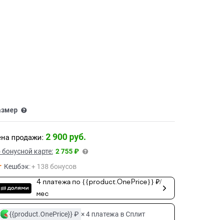
азмер
2 900
 руб.
на продажи:
 бонусной карте:
2 755 ₽
Кешбэк
:
+ 138 бонусов
4 платежа по {{product.OnePrice}} ₽/
мес
{{product.OnePrice}} ₽
× 4 платежа в Сплит