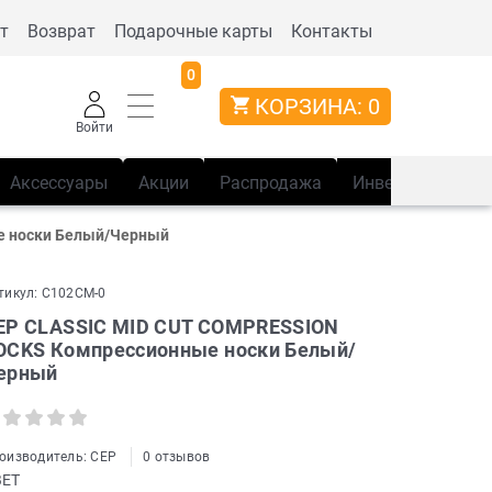
т
Возврат
Подарочные карты
Контакты
0
КОРЗИНА:
0
Войти
Аксессуары
Акции
Распродажа
Инвентарь
Сп
е носки Белый/Черный
тикул:
C102CM-0
EP CLASSIC MID CUT COMPRESSION
OCKS Компрессионные носки Белый/
ерный
оизводитель:
CEP
0 отзывов
ВЕТ