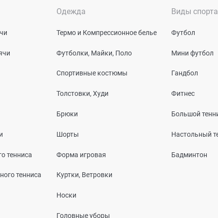
Одежда
Виды спорта
чи
Термо и Компрессионное белье
Футбол
ячи
Футболки, Майки, Поло
Мини футбол
Спортивные костюмы
Гандбол
Толстовки, Худи
Фитнес
Брюки
Большой тенн
и
Шорты
Настольный т
о тенниса
Форма игровая
Бадминтон
ного тенниса
Куртки, Ветровки
Носки
Головные уборы