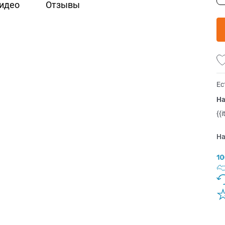
идео
Отзывы
Ес
На
{{
На