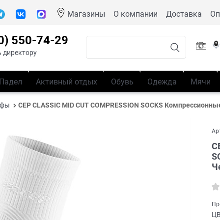
Магазины
О компании
Доставка
Оп
0) 550-74-29
 директору
Падел
Активный отдых
Обувь
Одежда
Мячи
ьфы
CEP CLASSIC MID CUT COMPRESSION SOCKS Компрессионны
Ар
C
S
Ч
Пр
Ц