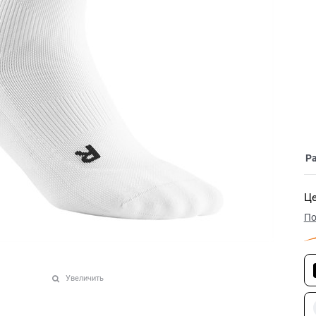
Р
Це
По
Увеличить