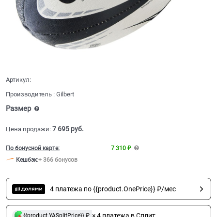
Артикул:
Производитель
:
Gilbert
Размер
7 695
 руб.
Цена продажи:
По бонусной карте:
7 310 ₽
Кешбэк
:
+ 366 бонусов
4 платежа по {{product.OnePrice}} ₽/мес
× 4 платежа в Сплит
{{product.YASplitPrice}} ₽