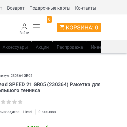
т
Возврат
Подарочные карты
Контакты
0
КОРЗИНА:
0
Войти
Аксессуары
Акции
Распродажа
Инвентарь
Сп
тикул:
230364 GR05
ead SPEED 21 GR05 (230364) Ракетка для
ольшого тенниса
оизводитель:
Head
0 отзывов