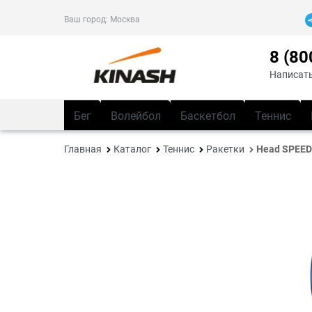
Ваш город:
Москва
8 (80
Написать
Бег
Волейбол
Баскетбол
Теннис
Главная
Каталог
Теннис
Ракетки
Head SPEED