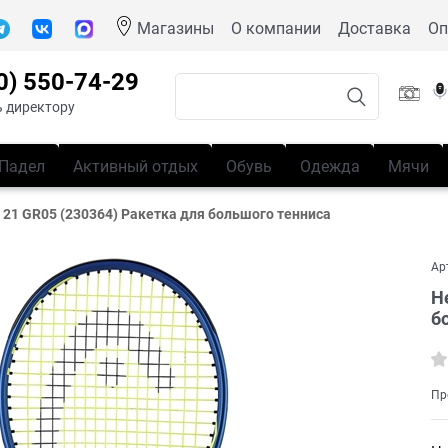
Магазины
О компании
Доставка
Оп
0) 550-74-29
 директору
Падел
Активный отдых
Обувь
Одежда
Мячи
 21 GR05 (230364) Ракетка для большого тенниса
Ар
H
б
Пр