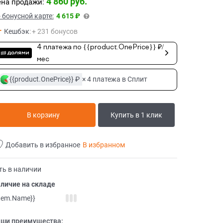
4 860
 руб.
на продажи:
 бонусной карте:
4 615 ₽
Кешбэк
:
+ 231 бонусов
4 платежа по {{product.OnePrice}} ₽/
мес
{{product.OnePrice}} ₽
× 4 платежа в Сплит
В корзину
Купить в 1 клик
Добавить в избранное
В избранном
ть в наличии
личие на складе
item.Name}}
ши преимущества: