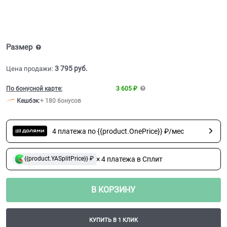
Размер
3 795
 руб.
Цена продажи:
По бонусной карте:
3 605 ₽
Кешбэк
:
+ 180 бонусов
4 платежа по {{product.OnePrice}} ₽/мес
× 4 платежа в Сплит
{{product.YASplitPrice}} ₽
В КОРЗИНУ
КУПИТЬ В 1 КЛИК