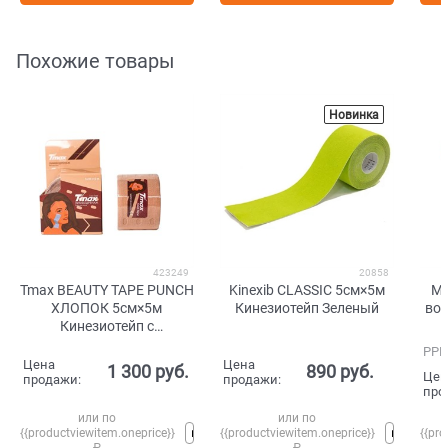
Похожие товары
Новинка
423249
20858
Tmax BEAUTY TAPE PUNCH
Kinexib CLASSIC 5см×5м
Ma
ХЛОПОК 5см×5м
Кинезиотейп Зеленый
во
Кинезиотейп с
перфарацией Телесный
РРЦ
Цена
Цена
1 300
 руб.
890
 руб.
Цен
продажи:
продажи:
про
или по
или по
{{productviewitem.oneprice}}
{{productviewitem.oneprice}}
{{pro
₽
₽