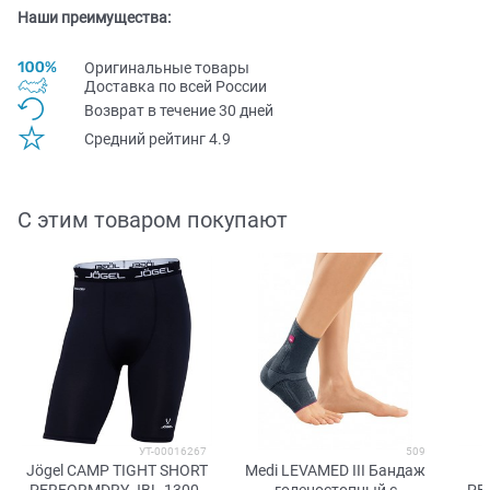
Наши преимущества:
Оригинальные товары
Доставка по всей Pоссии
Возврат в течение 30 дней
Средний рейтинг 4.9
С этим товаром покупают
УТ-00016267
509
Jögel CAMP TIGHT SHORT
Medi LEVAMED III Бандаж
PERFORMDRY JBL-1300-
голеностопный с
PE