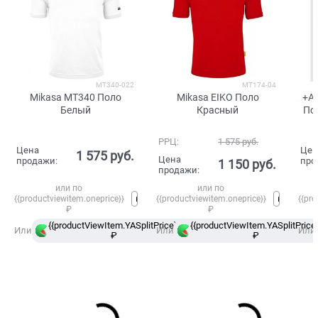
MT340-022
MT174-04
Mikasa MT340 Поло
Mikasa EIKO Поло
+Ad
Белый
Красный
По
РРЦ:
1 575
 руб.
Цена
Цен
1 575
 руб.
Цена
продажи:
про
1 150
 руб.
продажи:
или по
или по
{{productviewitem.oneprice}}
{{productviewitem.oneprice}}
{{pro
₽
₽
{{productViewItem.YASplitPrice}}
{{productViewItem.YASplitPrice}
в
Или
Или
Или
₽
Сплит
₽