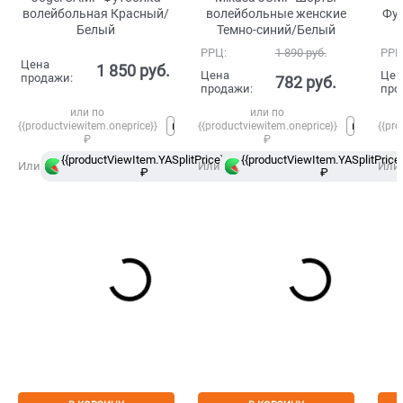
волейбольная Красный/
волейбольные женские
Фу
Белый
Темно-синий/Белый
РРЦ:
1 890
 руб.
РРЦ
Цена
1 850
 руб.
Цена
Цен
продажи:
782
 руб.
продажи:
про
или по
или по
{{productviewitem.oneprice}}
{{productviewitem.oneprice}}
{{pro
₽
₽
{{productViewItem.YASplitPrice}}
{{productViewItem.YASplitPrice}
в
Или
Или
Или
₽
Сплит
₽