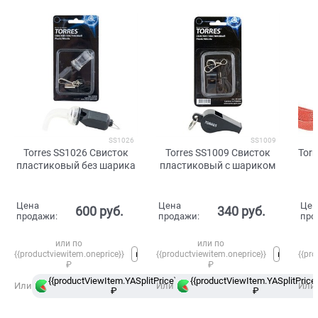
SS1026
SS1009
Torres SS1026 Свисток
Torres SS1009 Свисток
Tor
пластиковый без шарика
пластиковый с шариком
Цена
Цена
Цен
600
 руб.
340
 руб.
продажи:
продажи:
про
или по
или по
{{productviewitem.oneprice}}
{{productviewitem.oneprice}}
{{pro
₽
₽
{{productViewItem.YASplitPrice}}
{{productViewItem.YASplitPrice}
в
Или
Или
Или
₽
Сплит
₽