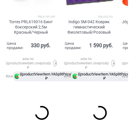
PRL619016R
SM-042-PV
Torres PRL619016 Бинт
Indigo SM-042 Коврик
Jög
боксерский 2,5м
гимнастический
Красный/Черный
Фиолетовый/Розовый
Цена
Цена
Цен
330
 руб.
1 590
 руб.
продажи:
продажи:
про
или по
или по
{{productviewitem.oneprice}}
{{productviewitem.oneprice}}
{{pro
₽
₽
{{productViewItem.YASplitPrice}}
{{productViewItem.YASplitPrice}
в
Или
Или
Или
₽
Сплит
₽