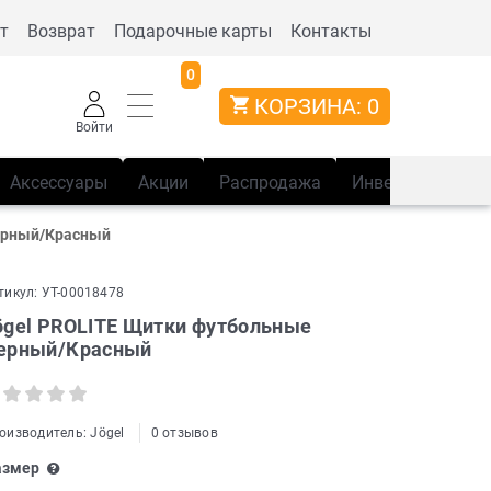
т
Возврат
Подарочные карты
Контакты
0
КОРЗИНА:
0
Войти
Аксессуары
Акции
Распродажа
Инвентарь
Сп
ерный/Красный
тикул:
УТ-00018478
ögel PROLITE Щитки футбольные
ерный/Красный
оизводитель:
Jögel
0 отзывов
азмер