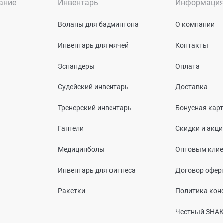
ание
Инвентарь
Информаци
Воланы для бадминтона
О компании
Инвентарь для мячей
Контакты
Эспандеры
Оплата
Судейский инвентарь
Доставка
Тренерский инвентарь
Бонусная кар
Гантели
Скидки и акци
Медицинболы
Оптовым кли
Инвентарь для фитнеса
Договор офер
Ракетки
Политика кон
Честный ЗНА