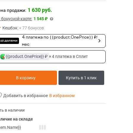
1 630
 руб.
на продажи:
 бонусной карте:
1 545 ₽
Кешбэк
:
+ 77 бонусов
4 платежа по {{product.OnePrice}} ₽/
мес
{{product.OnePrice}} ₽
× 4 платежа в Сплит
В корзину
Купить в 1 клик
Добавить в избранное
В избранном
ть в наличии
личие на складе
item.Name}}