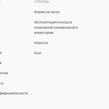
я
Помощь
Форма на заказ
Эксплуатация и уход за
спортивной экипировкой и
инвентарем
Новости
та
Блог
и
ентам
ты
фиденциальности
К