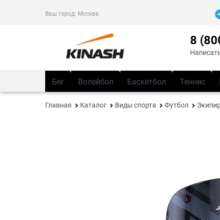
Ваш город:
Москва
8 (80
Написать
Бег
Волейбол
Баскетбол
Теннис
Главная
Каталог
Виды спорта
Футбол
Экипир