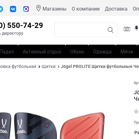
Магазины
О компании
Доставка
Оп
0) 550-74-29
 директору
Падел
Активный отдых
Обувь
Одежда
Мячи
овка футбольная
Щитки
Jögel PROLITE Щитки футбольные Ч
Ар
J
Ч
Пр
Р