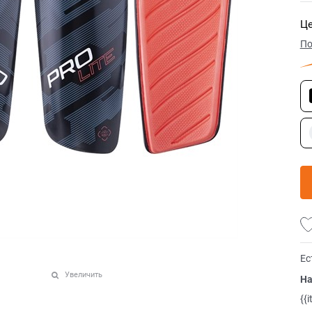
Це
По
Ес
Увеличить
На
{{