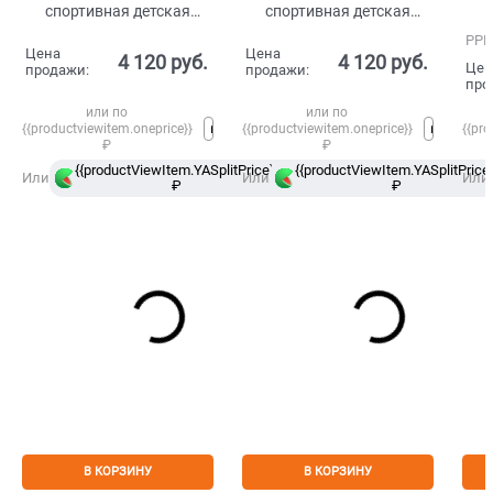
спортивная детская
спортивная детская
Красный
Зеленый
РРЦ
Цена
Цена
4 120
 руб.
4 120
 руб.
Цен
продажи:
продажи:
про
или по
или по
{{productviewitem.oneprice}}
{{productviewitem.oneprice}}
{{pro
₽
₽
{{productViewItem.YASplitPrice}}
{{productViewItem.YASplitPrice}
в
Или
Или
Или
₽
Сплит
₽
В КОРЗИНУ
В КОРЗИНУ