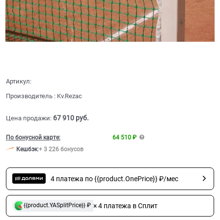
Артикул:
Производитель
:
Kv.Rezac
67 910
 руб.
Цена продажи:
По бонусной карте:
64 510 ₽
Кешбэк
:
+ 3 226 бонусов
4 платежа по {{product.OnePrice}} ₽/мес
× 4 платежа в Сплит
{{product.YASplitPrice}} ₽