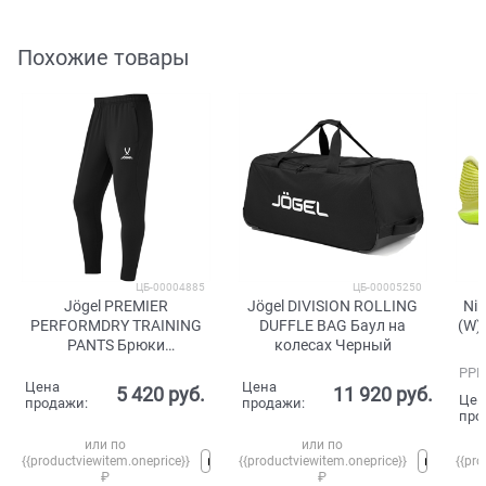
Похожие товары
ЦБ-00004885
ЦБ-00005250
Jögel PREMIER
Jögel DIVISION ROLLING
Ni
PERFORMDRY TRAINING
DUFFLE BAG Баул на
(W)
PANTS Брюки
колесах Черный
тренировочные с
РРЦ
карманами Черный
Цена
Цена
5 420
 руб.
11 920
 руб.
Цен
продажи:
продажи:
про
или по
или по
{{productviewitem.oneprice}}
{{productviewitem.oneprice}}
{{pro
₽
₽