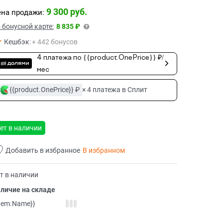
9 300
 руб.
на продажи:
 бонусной карте:
8 835 ₽
Кешбэк
:
+ 442 бонусов
4 платежа по {{product.OnePrice}} ₽/
мес
{{product.OnePrice}} ₽
× 4 платежа в Сплит
ет в наличии
Добавить в избранное
В избранном
т в наличии
личие на складе
item.Name}}