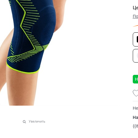
Це
По
Н
Не
На
Увеличить
{{