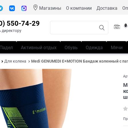
Магазины
О компании
Доставка
Оп
0) 550-74-29
 директору
Падел
Активный отдых
Обувь
Одежда
Мячи
Для колена
Medi GENUMEDI E+MOTION Бандаж коленный с па
Ар
M
к
ш
Пр