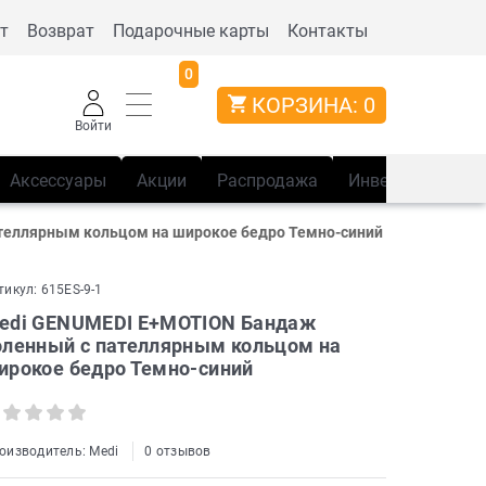
т
Возврат
Подарочные карты
Контакты
0
КОРЗИНА:
0
Войти
Аксессуары
Акции
Распродажа
Инвентарь
Сп
теллярным кольцом на широкое бедро Темно-синий
тикул:
615ES-9-1
edi GENUMEDI E+MOTION Бандаж
оленный с пателлярным кольцом на
ирокое бедро Темно-синий
оизводитель:
Medi
0 отзывов