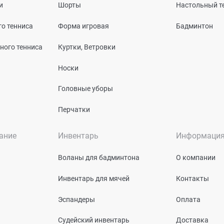
и
Шорты
Настольный т
о тенниса
Форма игровая
Бадминтон
ного тенниса
Куртки, Ветровки
Носки
Головные уборы
Перчатки
ание
Инвентарь
Информаци
Воланы для бадминтона
О компании
Инвентарь для мячей
Контакты
Эспандеры
Оплата
Судейский инвентарь
Доставка