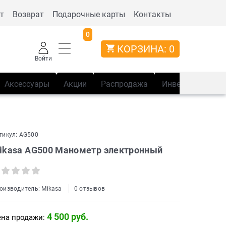
т
Возврат
Подарочные карты
Контакты
0
КОРЗИНА:
0
Войти
Аксессуары
Акции
Распродажа
Инвентарь
Сп
тикул:
AG500
ikasa AG500 Манометр электронный
оизводитель:
Mikasa
0 отзывов
4 500
 руб.
на продажи: