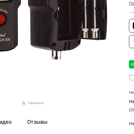
По
Н
Не
На
Увеличить
{{
идео
Отзывы
На