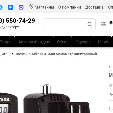
Магазины
О компании
Доставка
Оп
0) 550-74-29
 директору
Падел
Активный отдых
Обувь
Одежда
Мячи
, Иглы
Насосы
Mikasa AG500 Манометр электронный
Ар
M
Пр
Це