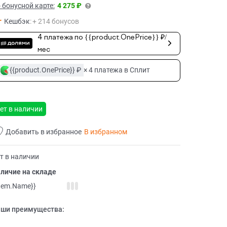
 бонусной карте:
4 275 ₽
Кешбэк
:
+ 214 бонусов
4 платежа по {{product.OnePrice}} ₽/
мес
{{product.OnePrice}} ₽
× 4 платежа в Сплит
ет в наличии
Добавить в избранное
В избранном
т в наличии
личие на складе
item.Name}}
ши преимущества: