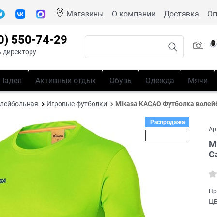
Магазины
О компании
Доставка
Оп
0) 550-74-29
 директору
Падел
Активный отдых
Обувь
Одежда
Мячи
лейбольная
Игровые футболки
Mikasa KACAO Футболка волей
Распродажа
Ар
Скидка 25%
M
С
Пр
Ц