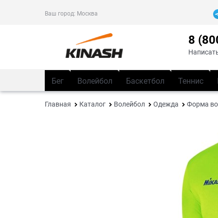
Ваш город:
Москва
8 (80
Написать
Бег
Волейбол
Баскетбол
Теннис
Главная
Каталог
Волейбол
Одежда
Форма во