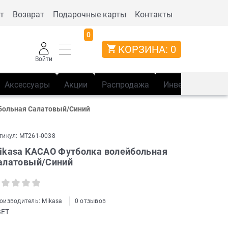
т
Возврат
Подарочные карты
Контакты
0
КОРЗИНА:
0
Войти
Аксессуары
Акции
Распродажа
Инвентарь
Сп
больная Салатовый/Синий
тикул:
MT261-0038
ikasa KACAO Футболка волейбольная
алатовый/Синий
оизводитель:
Mikasa
0 отзывов
ВЕТ