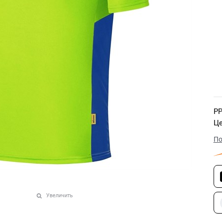
РР
Це
По
Увеличить