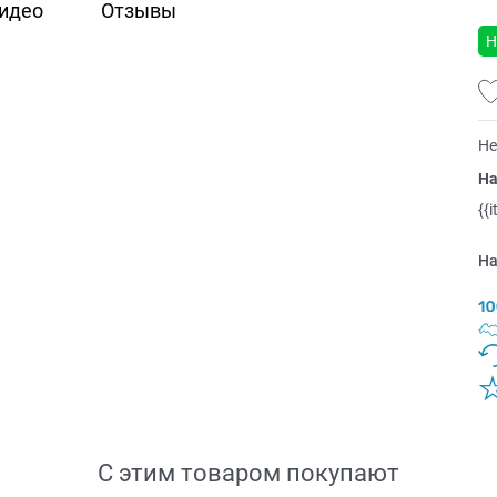
идео
Отзывы
Н
Не
На
{{
На
С этим товаром покупают