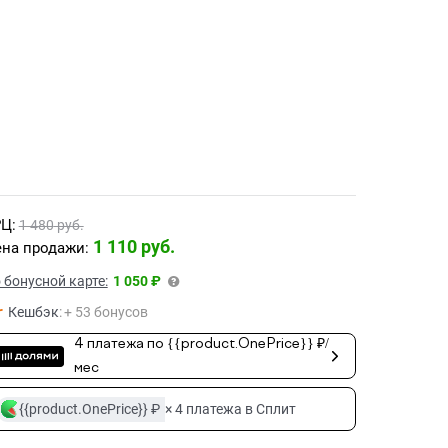
Ц:
1 480
 руб.
1 110
 руб.
на продажи:
 бонусной карте:
1 050 ₽
Кешбэк
:
+ 53 бонусов
4 платежа по {{product.OnePrice}} ₽/
мес
{{product.OnePrice}} ₽
× 4 платежа в Сплит