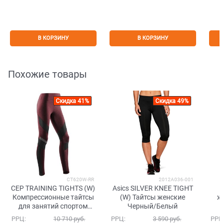
В КОРЗИНУ
В КОРЗИНУ
Похожие товары
Скидка 41%
Скидка 49%
CT620W-RR
2012A036-001
CEP TRAINING TIGHTS (W)
Asics SILVER KNEE TIGHT
Компрессионные тайтсы
(W) Тайтсы женские
ж
для занятий спортом
Черный/Белый
женские Бордовый/
РРЦ:
10 710
 руб.
РРЦ:
3 590
 руб.
РРЦ