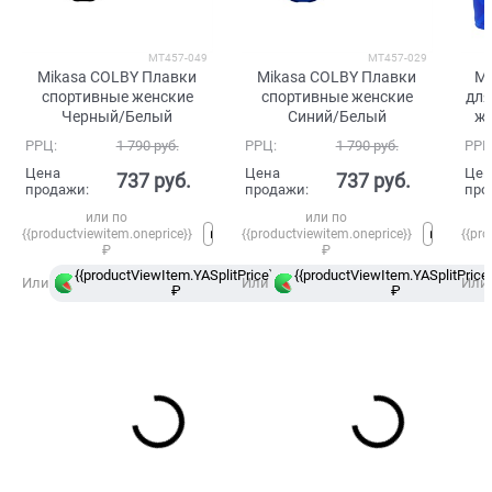
MT457-049
MT457-029
Mikasa COLBY Плавки
Mikasa COLBY Плавки
Mi
спортивные женские
спортивные женские
для
Черный/Белый
Синий/Белый
же
РРЦ:
1 790
 руб.
РРЦ:
1 790
 руб.
РРЦ
Цена
Цена
Цен
737
 руб.
737
 руб.
продажи:
продажи:
про
или по
или по
{{productviewitem.oneprice}}
{{productviewitem.oneprice}}
{{pro
₽
₽
{{productViewItem.YASplitPrice}}
{{productViewItem.YASplitPrice}
в
Или
Или
Или
₽
Сплит
₽