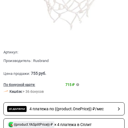
Артикул:
Производитель
:
Rusbrand
755
 руб.
Цена продажи:
По бонусной карте:
715 ₽
Кешбэк
:
+ 36 бонусов
4 платежа по {{product.OnePrice}} ₽/мес
× 4 платежа в Сплит
{{product.YASplitPrice}} ₽