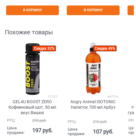
В КОРЗИНУ
В КОРЗИНУ
Похожие товары
Скидка 32%
Скидка 49%
91243
aai700a
GEL4U BOOST ZERO
Angry Animal ISOTONIC
Кофеиновый шот, 50 мл
Напиток 700 мл Арбуз
На
вкус Вишня
гуа
РРЦ:
290
 руб.
РРЦ
РРЦ:
210
 руб.
Цена
Цен
Цена
197
 руб.
107
 руб.
продажи:
про
продажи: