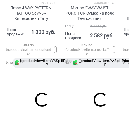
20211228
J3GDC012-14
Tmax 4 WAY PATTERN
Mizuno 2WAY WAIST
TATTOO 5см×5м
PORCH CR Сумка на пояс
Кинезиотейп Тату
Темно-синий
B
РРЦ:
4 990
 руб.
Цена
Цен
1 300
 руб.
Цена
продажи:
про
2 582
 руб.
продажи:
или по
или по
{{productviewitem.oneprice}}
{{productviewitem.oneprice}}
{{pro
₽
₽
{{productViewItem.YASplitPrice}}
{{productViewItem.YASplitPrice}
в
Или
Или
Или
₽
Сплит
₽