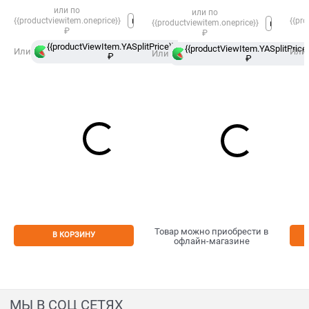
или по
или по
{{productviewitem.oneprice}}
{{pro
{{productviewitem.oneprice}}
₽
₽
{{productViewItem.YASplitPrice}}
в
{{productViewItem.YASplitPrice}
Или
Или
Или
₽
Сплит
₽
Товар можно приобрести в
В КОРЗИНУ
офлайн-магазине
МЫ В СОЦ СЕТЯХ