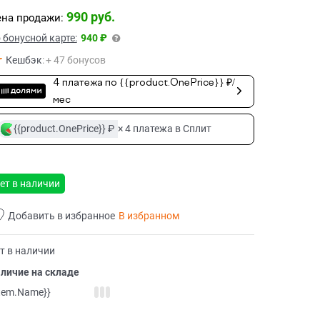
990
 руб.
на продажи:
 бонусной карте:
940 ₽
Кешбэк
:
+ 47 бонусов
4 платежа по {{product.OnePrice}} ₽/
мес
{{product.OnePrice}} ₽
× 4 платежа в Сплит
ет в наличии
Добавить в избранное
В избранном
т в наличии
личие на складе
item.Name}}