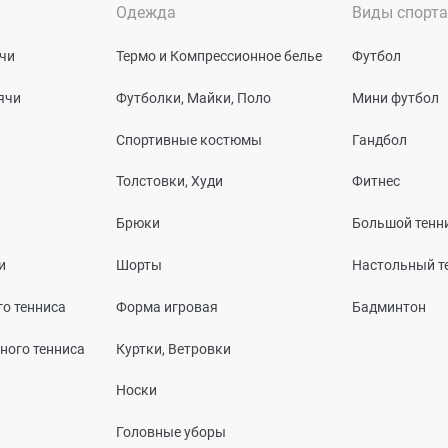
Одежда
Виды спорта
чи
Термо и Компрессионное белье
Футбол
ячи
Футболки, Майки, Поло
Мини футбол
Спортивные костюмы
Гандбол
Толстовки, Худи
Фитнес
Брюки
Большой тенн
и
Шорты
Настольный т
о тенниса
Форма игровая
Бадминтон
ного тенниса
Куртки, Ветровки
Носки
Головные уборы