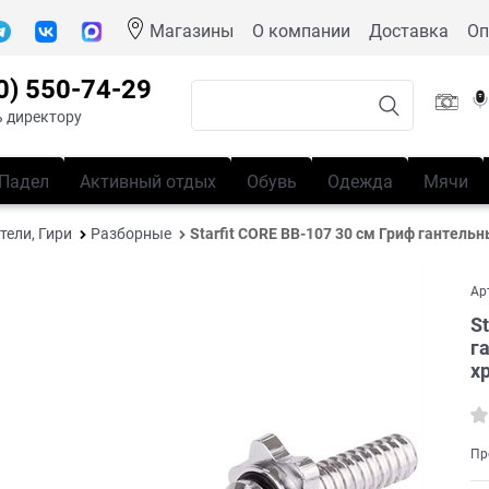
Магазины
О компании
Доставка
Оп
0) 550-74-29
 директору
Падел
Активный отдых
Обувь
Одежда
Мячи
тели, Гири
Разборные
Starfit CORE BB-107 30 см Гриф гантел
Ар
S
г
х
Пр