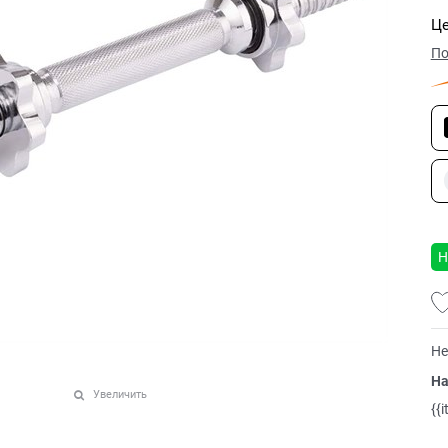
Це
По
Н
Не
На
Увеличить
{{