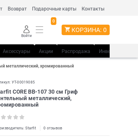
т
Возврат
Подарочные карты
Контакты
0
КОРЗИНА:
0
Войти
Аксессуары
Акции
Распродажа
Инвентарь
Сп
ьный металлический, хромированный
тикул:
УТ-00019085
tarfit CORE BB-107 30 см Гриф
антельный металлический,
ромированный
оизводитель:
Starfit
0 отзывов