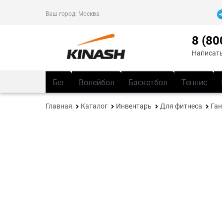
Ваш город:
Москва
8 (80
Написать
Бег
Волейбол
Баскетбол
Теннис
Главная
Каталог
Инвентарь
Для фитнеса
Ган