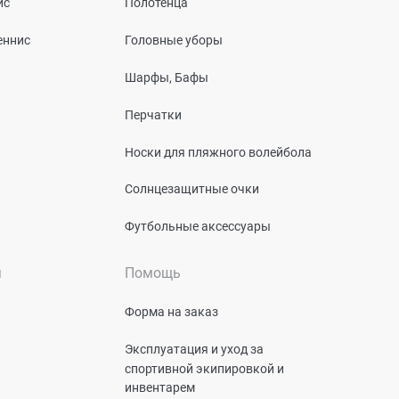
ис
Полотенца
еннис
Головные уборы
Шарфы, Бафы
Перчатки
Носки для пляжного волейбола
Солнцезащитные очки
Футбольные аксессуары
я
Помощь
Форма на заказ
Эксплуатация и уход за
спортивной экипировкой и
инвентарем