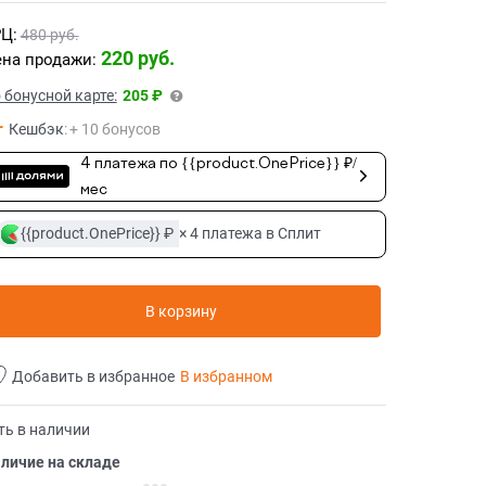
Ц:
480
 руб.
220
 руб.
на продажи:
 бонусной карте:
205 ₽
Кешбэк
:
+ 10 бонусов
4 платежа по {{product.OnePrice}} ₽/
мес
{{product.OnePrice}} ₽
× 4 платежа в Сплит
В корзину
Добавить в избранное
В избранном
ть в наличии
личие на складе