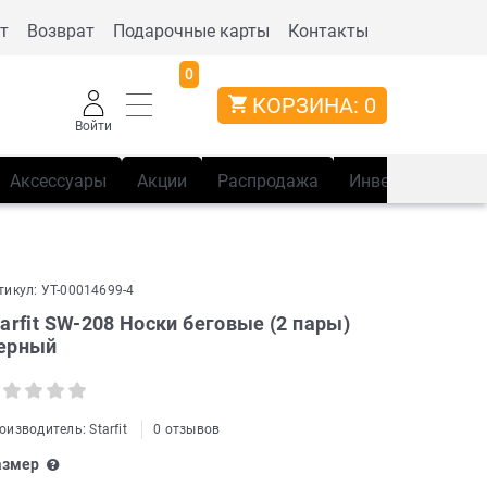
т
Возврат
Подарочные карты
Контакты
0
КОРЗИНА:
0
Войти
Аксессуары
Акции
Распродажа
Инвентарь
Сп
тикул:
УТ-00014699-4
tarfit SW-208 Носки беговые (2 пары)
ерный
оизводитель:
Starfit
0 отзывов
азмер