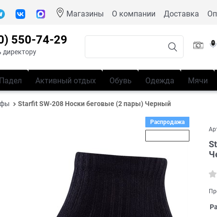
Магазины
О компании
Доставка
Оп
0) 550-74-29
 директору
Падел
Активный отдых
Обувь
Одежда
Мячи
ьфы
Starfit SW-208 Носки беговые (2 пары) Черный
Распродажа
Ар
Скидка 54%
S
Ч
Пр
Р