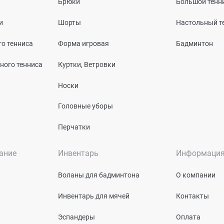
Брюки
Большой тенн
и
Шорты
Настольный т
о тенниса
Форма игровая
Бадминтон
ного тенниса
Куртки, Ветровки
Носки
Головные уборы
Перчатки
ание
Инвентарь
Информаци
Воланы для бадминтона
О компании
Инвентарь для мячей
Контакты
Эспандеры
Оплата