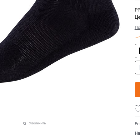
РР
Це
По
Ес
Увеличить
На