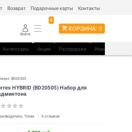
т
Возврат
Подарочные карты
Контакты
0
КОРЗИНА:
0
Войти
Аксессуары
Акции
Распродажа
Инвентарь
Сп
тикул:
BD20505
orres HYBRID (BD20505) Набор для
админтона
оизводитель:
Torres
0 отзывов