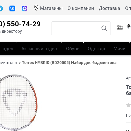
Магазины
О компании
Доставка
Оп
0) 550-74-29
 директору
Падел
Активный отдых
Обувь
Одежда
Мячи
дминтона
Torres HYBRID (BD20505) Набор для бадминтона
Ар
T
б
Пр