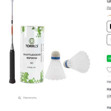
Це
По
Н
Не
На
{{
Увеличить
На