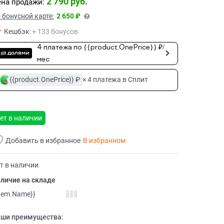
2 790
 руб.
на продажи:
 бонусной карте:
2 650 ₽
Кешбэк
:
+ 133 бонусов
4 платежа по {{product.OnePrice}} ₽/
мес
{{product.OnePrice}} ₽
× 4 платежа в Сплит
ет в наличии
Добавить в избранное
В избранном
т в наличии
личие на складе
item.Name}}
ши преимущества: