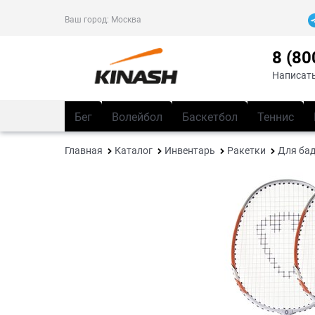
Ваш город:
Москва
8 (80
Написать
Бег
Волейбол
Баскетбол
Теннис
Главная
Каталог
Инвентарь
Ракетки
Для ба