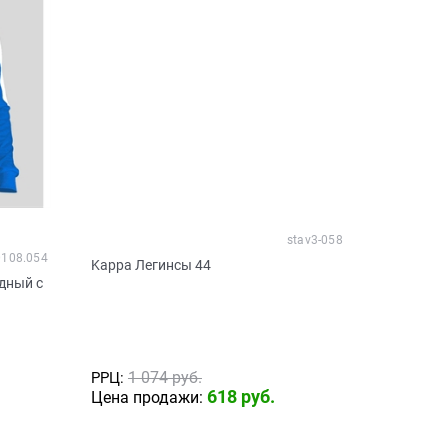
stav3-058
0108.054
Kappa Легинсы 44
дный с
1 074
 руб.
РРЦ:
618
 руб.
Цена продажи: