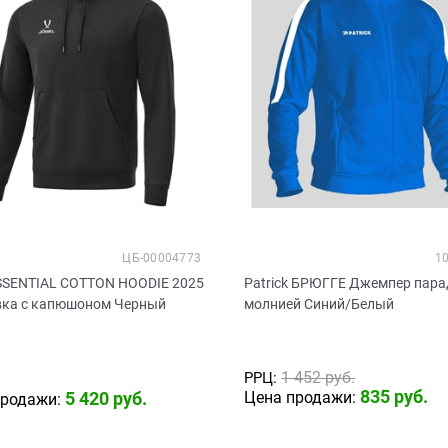
ЦБ-00004773
1
ESSENTIAL COTTON HOODIE 2025
Patrick БРЮГГЕ Джемпер пара
вка с капюшоном Черный
молнией Синий/Белый
1 452
 руб.
РРЦ:
835
 руб.
5 420
 руб.
Цена продажи:
продажи: