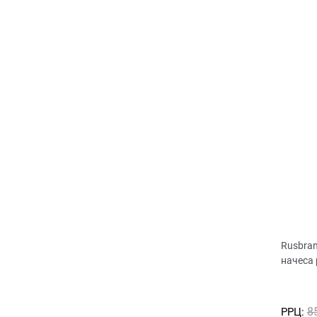
Rusbra
начеса
8
РРЦ: