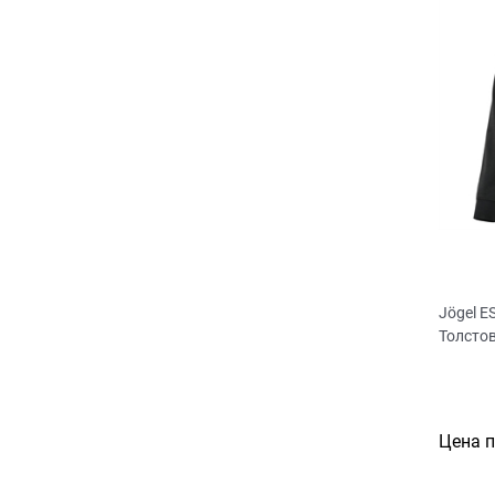
Jögel 
Толсто
Цена 