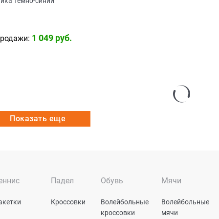
йка Темно-синий
1 049
 руб.
продажи:
Показать еще
еннис
Падел
Обувь
Мячи
акетки
Кроссовки
Волейбольные
Волейбольные
кроссовки
мячи