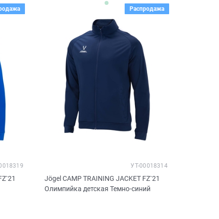
родажа
Распродажа
0018319
УТ-00018314
FZ`21
Jögel CAMP TRAINING JACKET FZ`21
Олимпийка детская Темно-синий