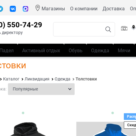
Магазины
О компании
Доставка
Оп
0) 550-74-29
 директору
Падел
Активный отдых
Обувь
Одежда
Мячи
стовки
Каталог
Ликвидация
Одежда
Толстовки
ка:
Расп
Скид