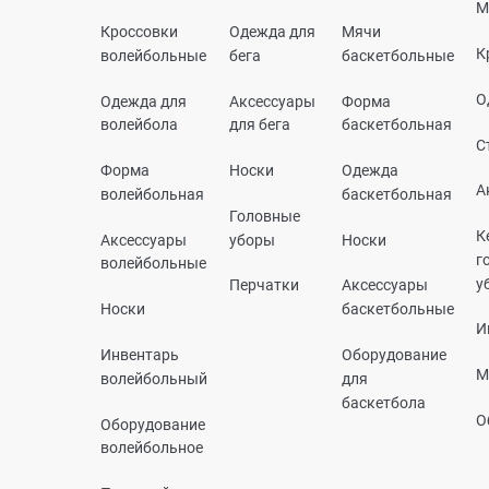
М
Кроссовки
Одежда для
Мячи
К
волейбольные
бега
баскетбольные
О
Одежда для
Аксессуары
Форма
волейбола
для бега
баскетбольная
С
Форма
Носки
Одежда
А
волейбольная
баскетбольная
Головные
К
Аксессуары
уборы
Носки
г
волейбольные
у
Перчатки
Аксессуары
Носки
баскетбольные
И
Инвентарь
Оборудование
М
волейбольный
для
баскетбола
О
Оборудование
волейбольное