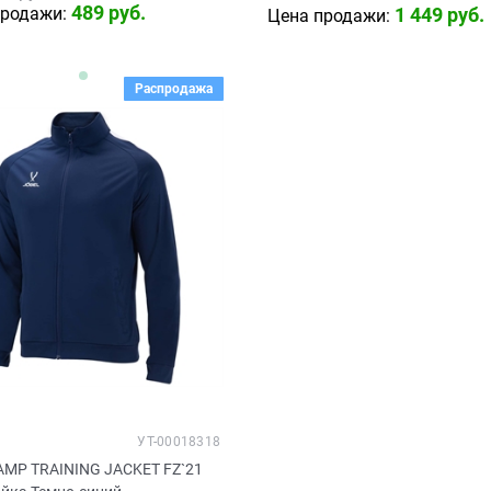
489
 руб.
продажи:
1 449
 руб.
Цена продажи:
Распродажа
УТ-00018318
CAMP TRAINING JACKET FZ`21