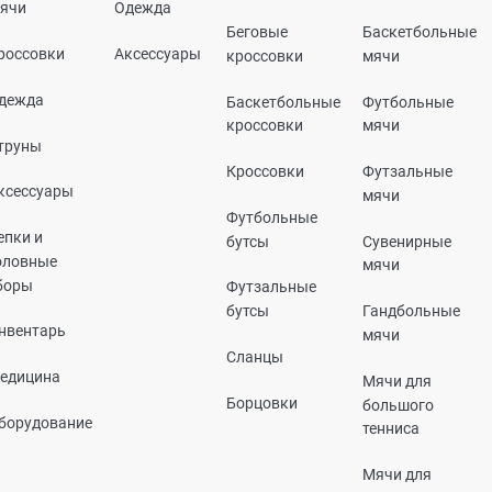
ячи
Одежда
Беговые
Баскетбольные
россовки
Аксессуары
кроссовки
мячи
дежда
Баскетбольные
Футбольные
кроссовки
мячи
труны
Кроссовки
Футзальные
ксессуары
мячи
Футбольные
епки и
бутсы
Сувенирные
оловные
мячи
боры
Футзальные
бутсы
Гандбольные
нвентарь
мячи
Сланцы
едицина
Мячи для
Борцовки
большого
борудование
тенниса
Мячи для