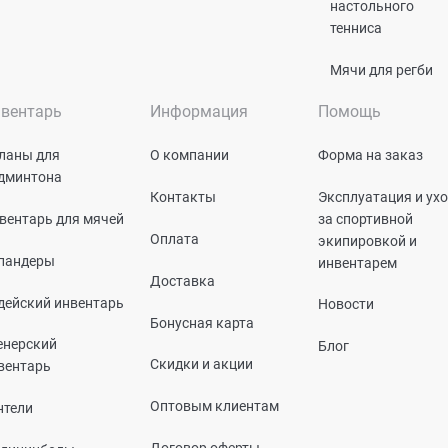
настольного
тенниса
Мячи для регби
вентарь
Информация
Помощь
ланы для
О компании
Форма на заказ
дминтона
Контакты
Эксплуатация и ух
вентарь для мячей
за спортивной
Оплата
экипировкой и
пандеры
инвентарем
Доставка
дейский инвентарь
Новости
Бонусная карта
енерский
Блог
Скидки и акции
вентарь
Оптовым клиентам
нтели
Договор оферты