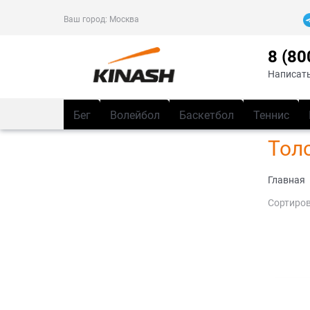
Ваш город:
Москва
8 (80
Написать
Бег
Волейбол
Баскетбол
Теннис
Тол
Главная
Сортиров