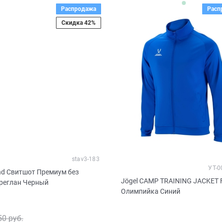
Распродажа
Расп
Скидка 42%
stav3-183
УТ-0
nd Свитшот Премиум без
Jögel CAMP TRAINING JACKET 
 реглан Черный
Олимпийка Синий
50
 руб.