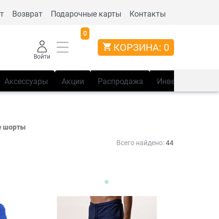
т
Возврат
Подарочные карты
Контакты
0
КОРЗИНА:
0
Войти
Аксессуары
Акции
Распродажа
Инвентарь
Сп
е шорты
Всего найдено:
44