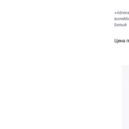
+Adrena
волейб
Белый
Цена 