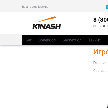
Ваш город:
Москва
8 (80
Написать
Бег
Волейбол
Баскетбол
Теннис
Игр
Главная
Сортиров