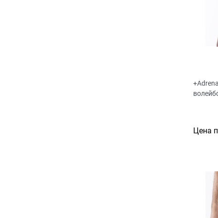
+Adren
волейб
Цена 