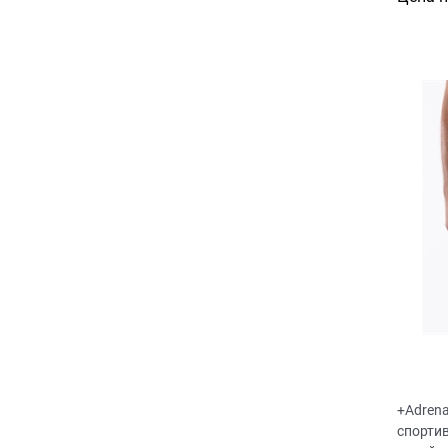
+Adren
спорти