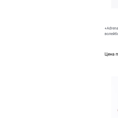
+Adrena
волейб
Цена 