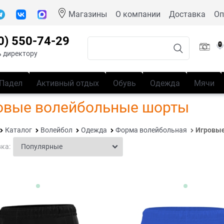
Магазины
О компании
Доставка
Оп
0) 550-74-29
 директору
Падел
Активный отдых
Обувь
Одежда
Мячи
овые волейбольные шорты
Каталог
Волейбол
Одежда
Форма волейбольная
Игровы
ка: