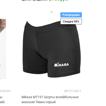
Распродажа
Скидка 58%
2006-061
MT197-0021
ты
Mikasa MT197 Шорты волейбольные
ний/
женские Темно-серый