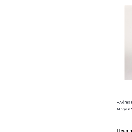
+Adren
спорти
Цена 