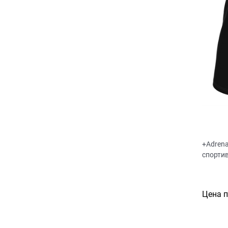
+Adrena
спорти
Цена 