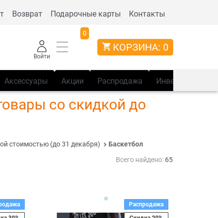
т
Возврат
Подарочные карты
Контакты
0
КОРЗИНА:
0
Войти
Аксессуары
Акции
Распродажа
Инвентарь
Сп
товары со скидкой до
ной стоимостью (до 31 декабря)
Баскетбол
Всего найдено:
65
родажа
Распродажа
ка 30%
Скидка 20%