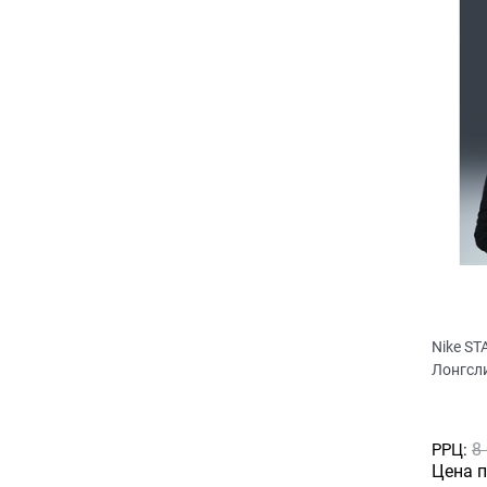
Nike S
Лонгсл
8
РРЦ:
Цена 