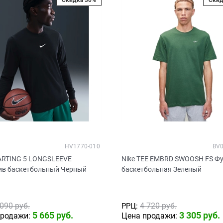
HV1770-010
BV0
TARTING 5 LONGSLEEVE
Nike TEE EMBRD SWOOSH FS Ф
ив баскетбольный Черный
баскетбольная Зеленый
 090
 руб.
4 720
 руб.
РРЦ:
5 665
 руб.
3 305
 руб.
продажи:
Цена продажи: