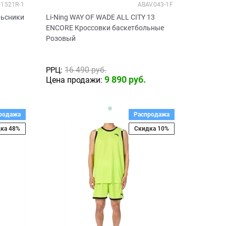
1521R-1
ABAV043-1F
льсники
Li-Ning WAY OF WADE ALL CITY 13
ENCORE Кроссовки баскетбольные
Розовый
16 490
 руб.
РРЦ:
9 890
 руб.
Цена продажи:
родажа
Распродажа
ка 48%
Скидка 10%