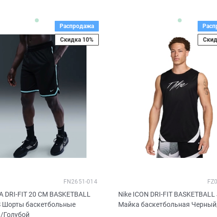
Распродажа
Расп
Скидка 10%
Скид
FN2651-014
FZ
A DRI-FIT 20 CM BASKETBALL
Nike ICON DRI-FIT BASKETBALL
 Шорты баскетбольные
Майка баскетбольная Черны
/Голубой