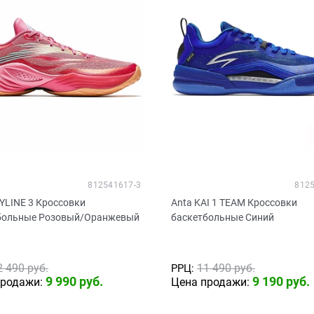
812541617-3
8125
YLINE 3 Кроссовки
Anta KAI 1 TEAM Кроссовки
больные Розовый/Оранжевый
баскетбольные Синий
2 490
 руб.
11 490
 руб.
РРЦ:
9 990
 руб.
9 190
 руб.
продажи:
Цена продажи: