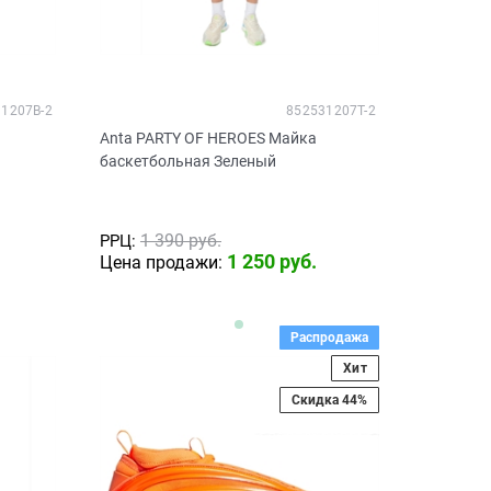
1207B-2
852531207T-2
Anta PARTY OF HEROES Майка
баскетбольная Зеленый
1 390
 руб.
РРЦ:
1 250
 руб.
Цена продажи:
Распродажа
Хит
Скидка 44%