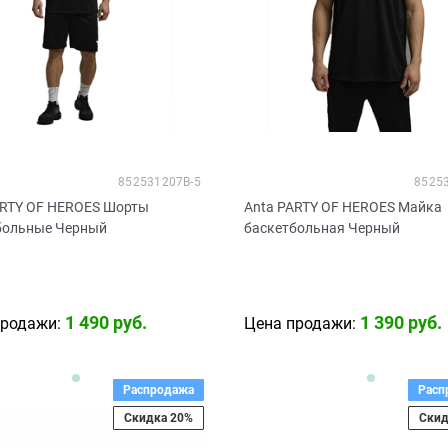
852531207B-5
8525
ARTY OF HEROES Шорты
Anta PARTY OF HEROES Майка
больные Черный
баскетбольная Черный
1 490
 руб.
1 390
 руб.
продажи:
Цена продажи:
Распродажа
Расп
Скидка 20%
Скид