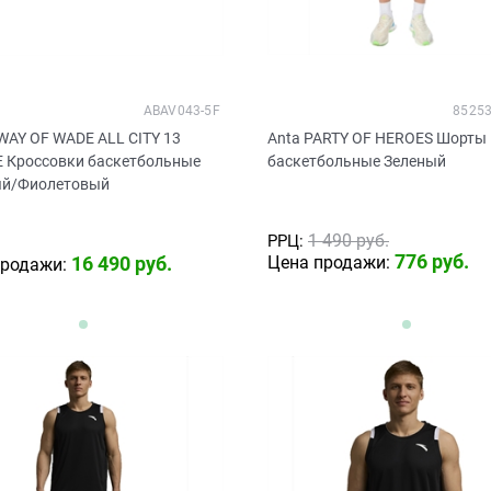
ABAV043-5F
85253
 WAY OF WADE ALL CITY 13
Anta PARTY OF HEROES Шорты
 Кроссовки баскетбольные
баскетбольные Зеленый
й/Фиолетовый
1 490
 руб.
РРЦ:
776
 руб.
16 490
 руб.
Цена продажи:
продажи: