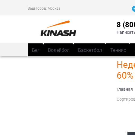
Ваш город:
Москва
8 (80
Написать
Бег
Волейбол
Баскетбол
Теннис
Нед
60%
Главная
Сортиров