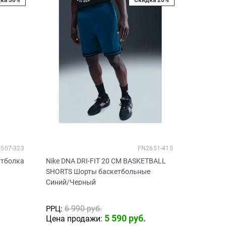
507-323
FN2651-415
утболка
Nike DNA DRI-FIT 20 CM BASKETBALL
SHORTS Шорты баскетбольные
Синий/Черный
6 990
 руб.
РРЦ:
5 590
 руб.
Цена продажи: