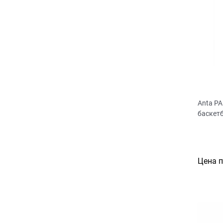
Anta P
баскет
Цена 