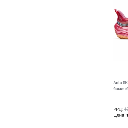
Anta SK
баскет
1
РРЦ:
Цена 