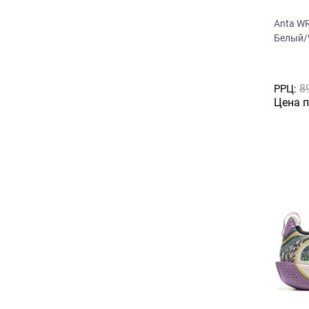
Anta W
Белый/
8
РРЦ:
Цена 