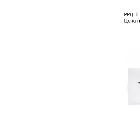
6
РРЦ:
Цена 