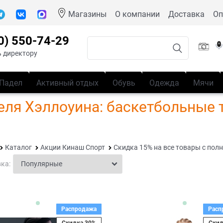
Магазины
О компании
Доставка
Оп
0) 550-74-29
 директору
Падел
Активный отдых
Обувь
Одежда
Мячи
еля Хэллоуина: баскетбольные 
Каталог
Акции Кинаш Спорт
Скидка 15% на все товары с пол
ка:
Распродажа
Расп
Скидка 30%
Скид