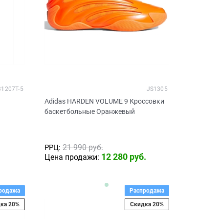
31207T-5
JS1305
Adidas HARDEN VOLUME 9 Кроссовки
баскетбольные Оранжевый
21 990
 руб.
РРЦ:
12 280
 руб.
Цена продажи:
родажа
Распродажа
ка 20%
Скидка 20%