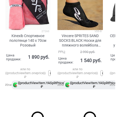
27260
VSS-B
Kinexib Спортивное
Vincere SPRITES SAND
CEP
полотенце 140 х 70см
SOCKS BLACK Носки для
Розовый
пляжного волейбола
у
Черный/Белый
РРЦ:
2 990
 руб.
Цена
Цен
1 890
 руб.
Цена
продажи:
про
1 540
 руб.
продажи:
или по
или по
{{productviewitem.oneprice}}
{{productviewitem.oneprice}}
{{pro
₽
₽
{{productViewItem.YASplitPrice}}
{{productViewItem.YASplitPrice}
в
Или
Или
Или
₽
Сплит
₽