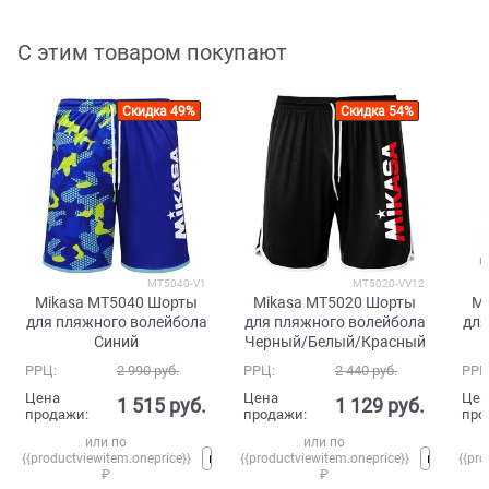
С этим товаром покупают
Скидка 49%
Скидка 54%
MT5040-V1
MT5020-VV12
Mikasa MT5040 Шорты
Mikasa MT5020 Шорты
Mi
для пляжного волейбола
для пляжного волейбола
для
Синий
Черный/Белый/Красный
РРЦ:
2 990
 руб.
РРЦ:
2 440
 руб.
РРЦ
Цена
Цена
Цен
1 515
 руб.
1 129
 руб.
продажи:
продажи:
про
или по
или по
{{productviewitem.oneprice}}
{{productviewitem.oneprice}}
{{pro
₽
₽