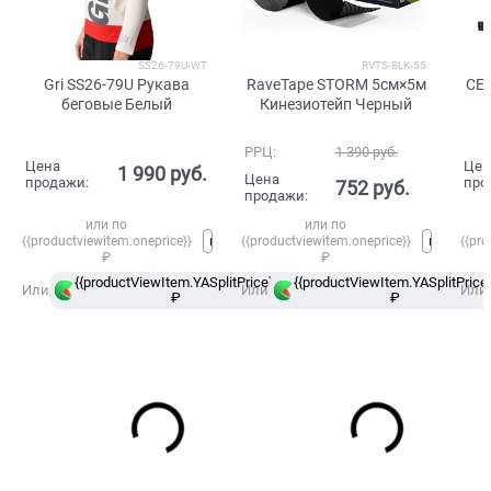
SS26-79U-WT
RVTS-BLK-55
Gri SS26-79U Рукава
RaveTape STORM 5см×5м
CE
беговые Белый
Кинезиотейп Черный
РРЦ:
1 390
 руб.
Цена
Цен
1 990
 руб.
Цена
продажи:
про
752
 руб.
продажи:
или по
или по
{{productviewitem.oneprice}}
{{productviewitem.oneprice}}
{{pro
₽
₽
{{productViewItem.YASplitPrice}}
{{productViewItem.YASplitPrice}
в
Или
Или
Или
₽
Сплит
₽