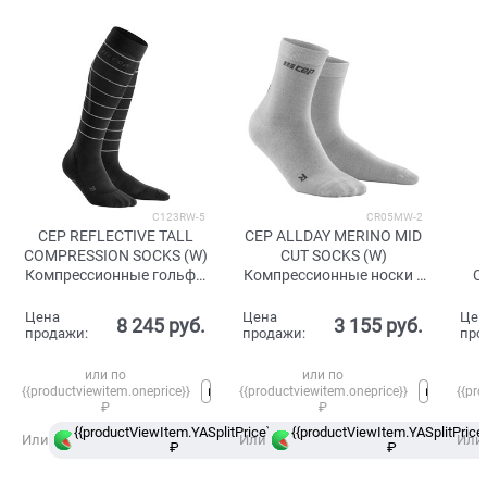
C123RW-5
CR05MW-2
CEP REFLECTIVE TALL
CEP ALLDAY MERINO MID
COMPRESSION SOCKS (W)
CUT SOCKS (W)
Компрессионные гольфы
Компрессионные носки с
C
женские Черный/Серый
шерстью мериноса для
Ко
восстановления женские
выс
Цена
Цена
Цен
8 245
 руб.
3 155
 руб.
Серый
мер
продажи:
продажи:
про
или по
или по
{{productviewitem.oneprice}}
{{productviewitem.oneprice}}
{{pro
₽
₽
{{productViewItem.YASplitPrice}}
{{productViewItem.YASplitPrice}
в
Или
Или
Или
₽
Сплит
₽