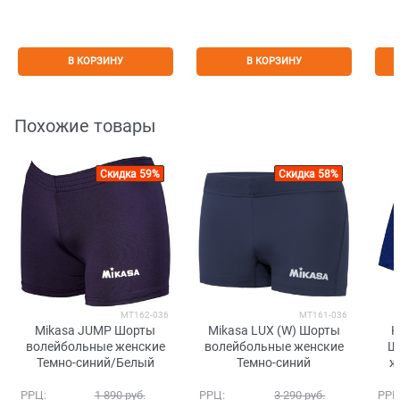
В КОРЗИНУ
В КОРЗИНУ
Похожие товары
Скидка 59%
Скидка 58%
MT162-036
MT161-036
Mikasa JUMP Шорты
Mikasa LUX (W) Шорты
K
волейбольные женские
волейбольные женские
Ш
Темно-синий/Белый
Темно-синий
ж
РРЦ:
1 890
 руб.
РРЦ:
3 290
 руб.
РРЦ