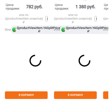
Цена
Цена
Цен
782
 руб.
1 380
 руб.
продажи:
продажи:
про
или по
или по
{{productviewitem.oneprice}}
{{productviewitem.oneprice}}
{{pro
₽
₽
{{productViewItem.YASplitPrice}}
{{productViewItem.YASplitPrice}
в
Или
Или
Или
₽
Сплит
₽
В КОРЗИНУ
В КОРЗИНУ