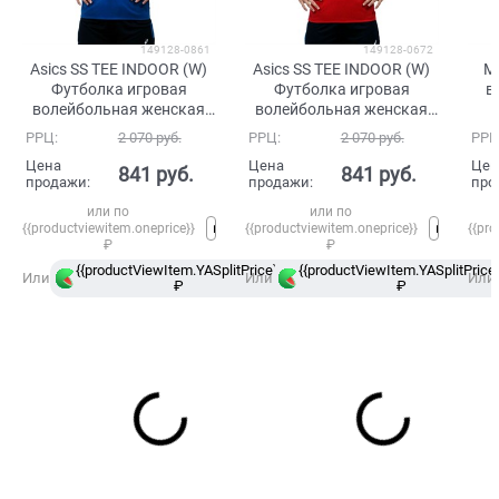
149128-0861
149128-0672
Asics SS TEE INDOOR (W)
Asics SS TEE INDOOR (W)
M
Футболка игровая
Футболка игровая
в
волейбольная женская
волейбольная женская
Синий
Красный
РРЦ:
2 070
 руб.
РРЦ:
2 070
 руб.
РРЦ
Цена
Цена
Цен
841
 руб.
841
 руб.
продажи:
продажи:
про
или по
или по
{{productviewitem.oneprice}}
{{productviewitem.oneprice}}
{{pro
₽
₽
{{productViewItem.YASplitPrice}}
{{productViewItem.YASplitPrice}
в
Или
Или
Или
₽
Сплит
₽