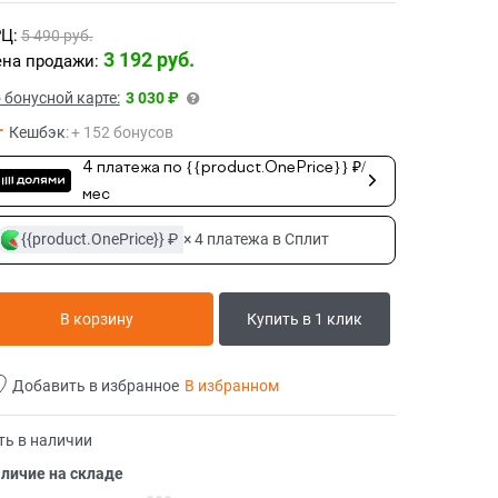
Ц:
5 490
 руб.
3 192
 руб.
на продажи:
 бонусной карте:
3 030 ₽
Кешбэк
:
+ 152 бонусов
4 платежа по {{product.OnePrice}} ₽/
мес
{{product.OnePrice}} ₽
× 4 платежа в Сплит
В корзину
Купить в 1 клик
Добавить в избранное
В избранном
ть в наличии
личие на складе