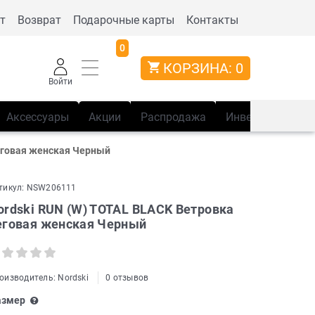
т
Возврат
Подарочные карты
Контакты
0
КОРЗИНА:
0
Войти
Аксессуары
Акции
Распродажа
Инвентарь
Сп
беговая женская Черный
тикул:
NSW206111
ordski RUN (W) TOTAL BLACK Ветровка
еговая женская Черный
оизводитель:
Nordski
0 отзывов
азмер