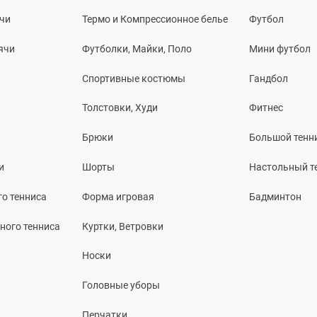
чи
Термо и Компрессионное белье
Футбол
ячи
Футболки, Майки, Поло
Мини футбол
Спортивные костюмы
Гандбол
Толстовки, Худи
Фитнес
Брюки
Большой тенн
и
Шорты
Настольный т
о тенниса
Форма игровая
Бадминтон
ного тенниса
Куртки, Ветровки
Носки
Головные уборы
Перчатки