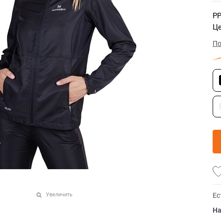
РР
Це
По
Ес
Увеличить
На