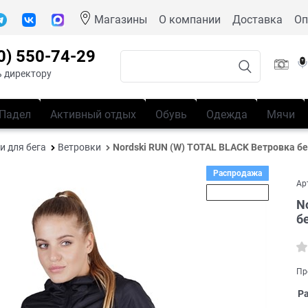
Магазины
О компании
Доставка
Оп
0) 550-74-29
 директору
Падел
Активный отдых
Обувь
Одежда
Мячи
и для бега
Ветровки
Nordski RUN (W) TOTAL BLACK Ветровка 
Распродажа
Ар
Скидка 42%
N
б
Пр
Р