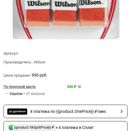
Артикул:
Производитель
:
Wilson
990
 руб.
Цена продажи:
По бонусной карте:
940 ₽
Кешбэк
:
+ 47 бонусов
4 платежа по {{product.OnePrice}} ₽/мес
× 4 платежа в Сплит
{{product.YASplitPrice}} ₽