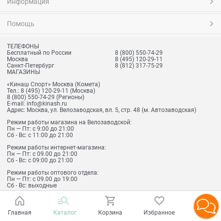
Информация
Помощь
ТЕЛЕФОНЫ
Бесплатный по России
8 (800) 550-74-29
Москва
8 (495) 120-29-11
Санкт-Петербург
8 (812) 317-75-29
МАГАЗИНЫ
«Кинаш Спорт» Москва (Комета)
Тел.:
8 (495) 120-29-11
(Москва)
8 (800) 550-74-29
(Регионы)
E-mail:
info@kinash.ru
Адрес:
Москва, ул. Велозаводская, вл. 5, стр. 48 (м. Автозаводская)
Режим работы магазина на Велозаводской:
Пн — Пт: с 9:00 до 21:00
Сб - Вс: с 11:00 до 21:00
Режим работы интернет-магазина:
Пн — Пт: с 09.00 до 21:00
Сб - Вс: с 09:00 до 21:00
Режим работы оптового отдела:
Пн — Пт: с 09.00 до 19:00
Сб - Вс: выходные
«Кинаш Спорт» Санкт-Петербург
Главная
Каталог
Корзина
Избранное
Войти
Тел.:
8 (812) 317-75-29