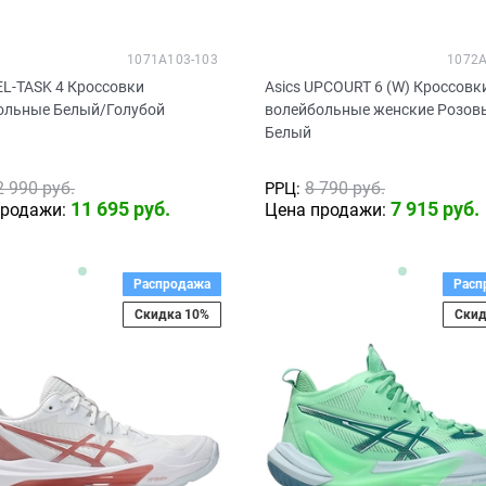
1071A103-103
1072A
EL-TASK 4 Кроссовки
Asics UPCOURT 6 (W) Кроссовк
ольные Белый/Голубой
волейбольные женские Розов
Белый
2 990
 руб.
8 790
 руб.
РРЦ:
11 695
 руб.
7 915
 руб.
продажи:
Цена продажи:
Распродажа
Расп
Скидка 10%
Скид