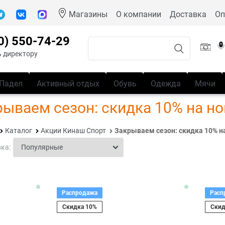
Магазины
О компании
Доставка
Оп
0) 550-74-29
 директору
Падел
Активный отдых
Обувь
Одежда
Мячи
ываем сезон: скидка 10% на но
Каталог
Акции Кинаш Спорт
Закрываем сезон: скидка 10% на
ка:
Распродажа
Расп
Скидка 10%
Скид