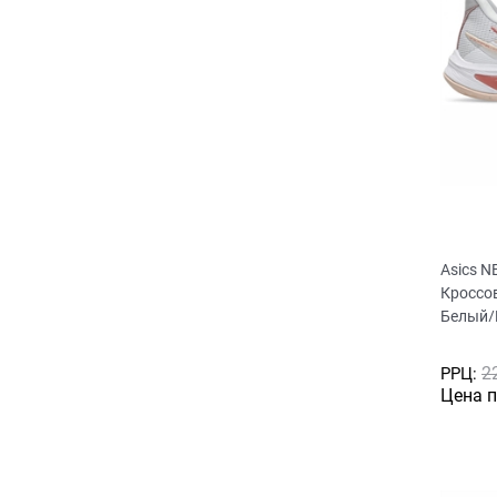
Asics N
Кроссо
Белый/
2
РРЦ:
Цена 