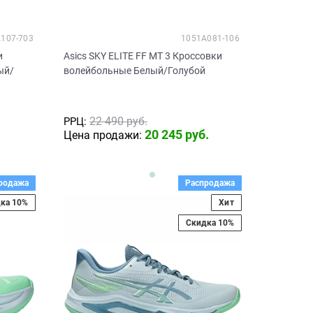
107-703
1051A081-106
и
Asics SKY ELITE FF MT 3 Кроссовки
ый/
волейбольные Белый/Голубой
22 490
 руб.
РРЦ:
20 245
 руб.
Цена продажи:
родажа
Распродажа
ка 10%
Хит
Скидка 10%