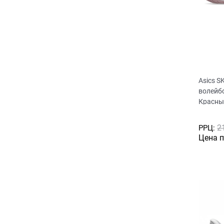
Asics S
волейб
Красны
2
РРЦ:
Цена 