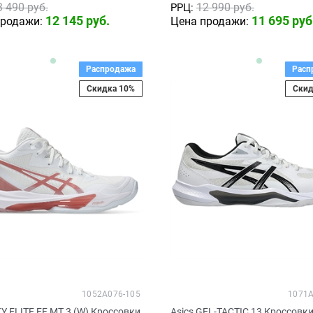
3 490
 руб.
12 990
 руб.
РРЦ:
12 145
 руб.
11 695
 руб
продажи:
Цена продажи:
Распродажа
Расп
Скидка 10%
Скид
1052A076-105
1071A
KY ELITE FF MT 3 (W) Кроссовки
Asics GEL-TACTIC 13 Кроссовк