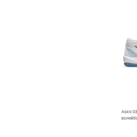
Asics G
волейб