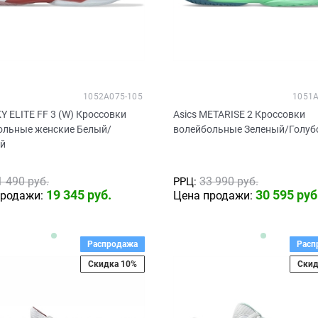
1052A075-105
1051A
KY ELITE FF 3 (W) Кроссовки
Asics METARISE 2 Кроссовки
ольные женские Белый/
волейбольные Зеленый/Голуб
й
1 490
 руб.
33 990
 руб.
РРЦ:
19 345
 руб.
30 595
 руб
продажи:
Цена продажи:
Распродажа
Расп
Скидка 10%
Скид