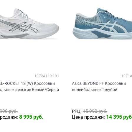
1072A119-101
1071A
EL-ROCKET 12 (W) Кроссовки
Asics BEYOND FF Кроссовки
ольные женские Белый/Серый
волейбольные Голубой
 990
 руб.
15 990
 руб.
РРЦ:
8 995
 руб.
14 395
 руб
продажи:
Цена продажи: