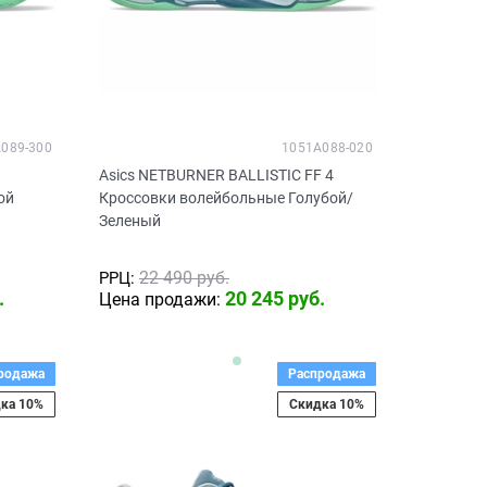
089-300
1051A088-020
Asics NETBURNER BALLISTIC FF 4
ой
Кроссовки волейбольные Голубой/
Зеленый
22 490
 руб.
РРЦ:
.
20 245
 руб.
Цена продажи:
родажа
Распродажа
ка 10%
Скидка 10%