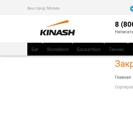
Ваш город:
Москва
8 (80
Написать
Бег
Волейбол
Баскетбол
Теннис
Закр
Главная
Сортиров