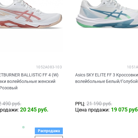
1052A083-103
1051A
ETBURNER BALLISTIC FF 4 (W)
Asics SKY ELITE FF 3 Кроссовки
вки волейбольные женский
волейбольные Белый/Голубой
Розовый
2 490
 руб.
21 190
 руб.
РРЦ:
20 245
 руб.
19 075
 руб
продажи:
Цена продажи:
Распродажа