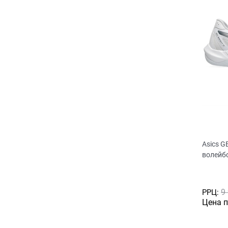
Asics G
волейб
9
РРЦ:
Цена 