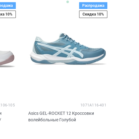
родажа
Распродажа
ка 10%
Скидка 10%
106-105
1071A116-401
и
Asics GEL-ROCKET 12 Кроссовки
/
волейбольные Голубой