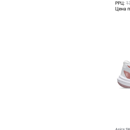
1
РРЦ:
Цена 
Asics S