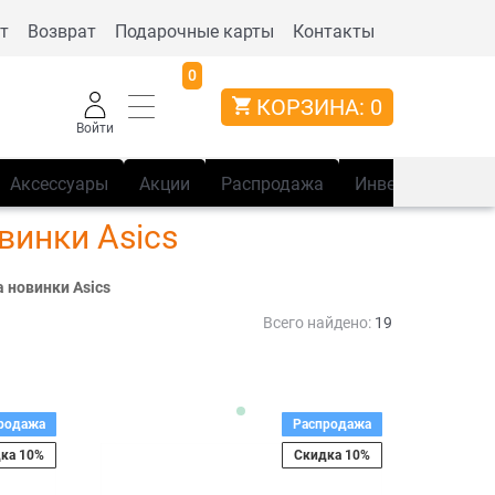
т
Возврат
Подарочные карты
Контакты
0
КОРЗИНА:
0
Войти
Аксессуары
Акции
Распродажа
Инвентарь
Сп
винки Asics
 новинки Asics
Всего найдено:
19
родажа
Распродажа
ка 10%
Скидка 10%