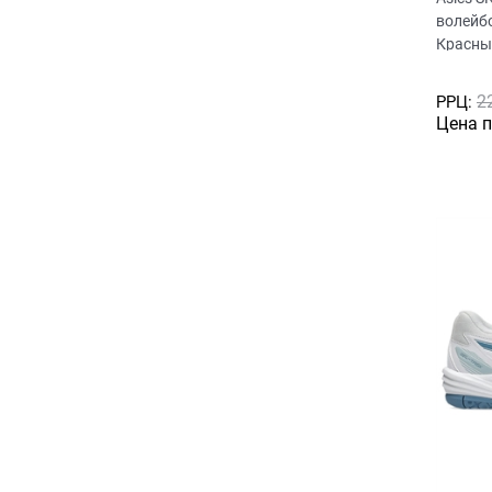
волейб
Красны
2
РРЦ:
Цена 