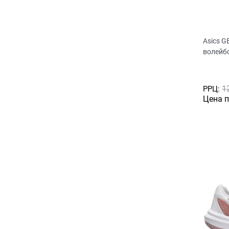
Asics G
волейб
1
РРЦ:
Цена 