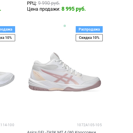
9 990
 руб.
РРЦ:
.
8 995
 руб.
Цена продажи:
родажа
Распродажа
ка 10%
Скидка 10%
114-100
1072A105-105
и
Asics GEL-TASK MT 4 (W) Кроссовки